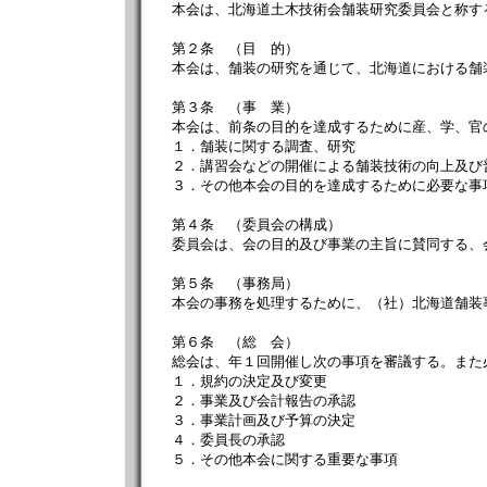
本会は、北海道土木技術会舗装研究委員会と称す
第２条 （目 的）
本会は、舗装の研究を通じて、北海道における舗
第３条 （事 業）
本会は、前条の目的を達成するために産、学、官
１．舗装に関する調査、研究
２．講習会などの開催による舗装技術の向上及び
３．その他本会の目的を達成するために必要な事
第４条 （委員会の構成）
委員会は、会の目的及び事業の主旨に賛同する、
第５条 （事務局）
本会の事務を処理するために、（社）北海道舗装
第６条 （総 会）
総会は、年１回開催し次の事項を審議する。また
１．規約の決定及び変更
２．事業及び会計報告の承認
３．事業計画及び予算の決定
４．委員長の承認
５．その他本会に関する重要な事項