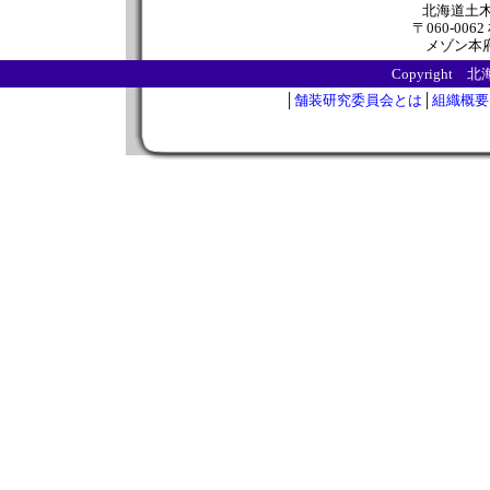
北海道土
〒060-00
メゾン本府5
Copyrigh
│
舗装研究委員会とは
│
組織概要