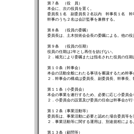
第７条 （役 員）
本会に、次の役員を置く。
委員長１名 副委員長２名以内 幹事長１名 幹
幹事のうち２名は会計監事を兼務する。
第８条 （役員の委嘱）
委員長は、土木技術会会長の委嘱による。他の役
第９条 （役員の任期）
役員の任期は2年とし再任を妨げない。
２．補充により委嘱または指名された役員の任期
第１０条（幹事会）
本会の活動全般にわたる事項を審議するため幹事
２．幹事会の構成は委員長、副委員長、幹事長、
第１１条（小委員会）
本会の事業を遂行するため、必要に応じ小委員会
２．小委員会の設置及び委員の任命は幹事会が行
第１２条（事業活動等）
委員長は、事業活動に必要と認めた場合委員等を
２．事業活動等に関する運用は、別途規程による
第１３条（顧問等）